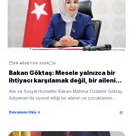
08 AĞUSTOS 2026
0
Bakan Göktaş: Mesele yalnızca bir
ihtiyacı karşılamak değil, bir ailenin
güçlenmesi
Aile ve Sosyal Hizmetler Bakanı Mahinur Özdemir Göktaş,
Adıyaman’da ziyaret ettiği bir ailenin ve çocuklarının
ihtiyaçlarına yönelik destek sürecinin başlatıldığını
açıkladı.
Devamını Oku
@