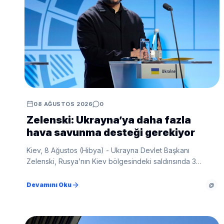
08 AĞUSTOS 2026
0
Zelenski: Ukrayna’ya daha fazla
hava savunma desteği gerekiyor
Kiev, 8 Ağustos (Hibya) - Ukrayna Devlet Başkanı
Zelenski, Rusya’nın Kiev bölgesindeki saldırısında 3
kişinin hayatını kaybettiğini belirterek ülkesinin daha fazla
hava savunma sistemine ve yeni yaptırımlara ihtiyaç
Devamını Oku
@
duyduğunu söyledi.