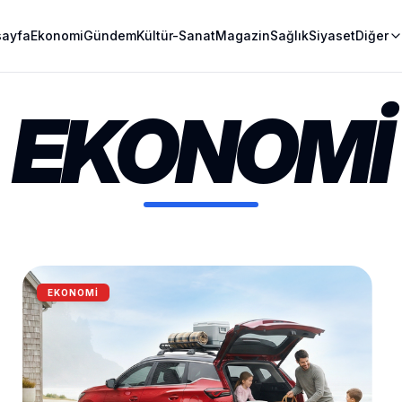
sayfa
Ekonomi
Gündem
Kültür-Sanat
Magazin
Sağlık
Siyaset
Diğer
EKONOMI
EKONOMI