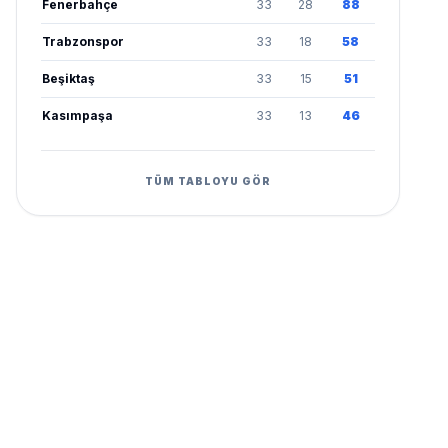
Fenerbahçe
33
28
88
Trabzonspor
33
18
58
Beşiktaş
33
15
51
Kasımpaşa
33
13
46
TÜM TABLOYU GÖR