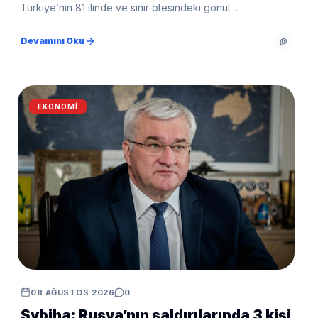
Türkiye’nin 81 ilinde ve sınır ötesindeki gönül
coğrafyasında vatandaşların yanında olduklarını
belirterek, aile yapısının ve dinamik nüfusun korunmasına
Devamını Oku
@
yönelik politikaların sürdürüldüğünü ifade etti.
EKONOMI
08 AĞUSTOS 2026
0
Sybiha: Rusya’nın saldırılarında 3 kişi