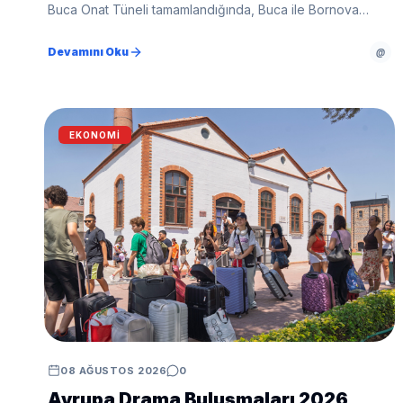
Buca Onat Tüneli tamamlandığında, Buca ile Bornova
arasındaki ulaşım süresi 45 dakikadan 10 dakikaya kadar
düşecek.
Devamını Oku
@
EKONOMI
08 AĞUSTOS 2026
0
Avrupa Drama Buluşmaları 2026