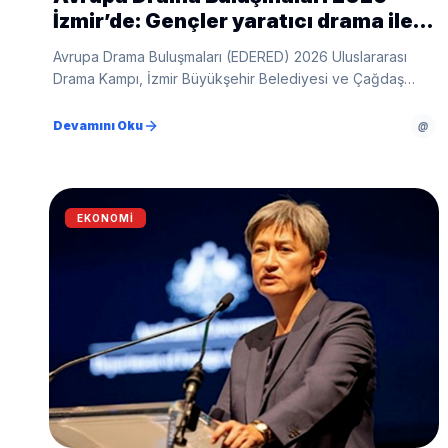
İzmir’de: Gençler yaratıcı drama ile
kültürleri buluşturacak
Avrupa Drama Buluşmaları (EDERED) 2026 Uluslararası
Drama Kampı, İzmir Büyükşehir Belediyesi ve Çağdaş
Drama Derneği iş birliğiyle İzmir’de düzenleniyor.
Devamını Oku
@
EKONOMI