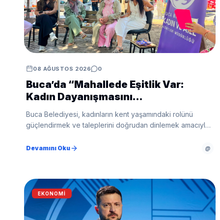
08 AĞUSTOS 2026
0
Buca’da “Mahallede Eşitlik Var:
Kadın Dayanışmasını
Büyütüyoruz”projesi
Buca Belediyesi, kadınların kent yaşamındaki rolünü
güçlendirmek ve taleplerini doğrudan dinlemek amacıyla
“Mahallede Eşitlik Var: Kadın Dayanışmasını Büyütüyoruz”
projesini hayata geçirdi.
Devamını Oku
@
EKONOMI