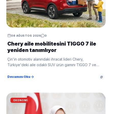
08 AĞUSTOS 2026
0
Chery aile mobilitesini TIGGO 7 ile
yeniden tanımlıyor
Çin'in otomotiv alanındaki ihracat lideri Chery,
Türkiye'deki aile odaklı SUV ürün gamını TIGGO 7 ve
TIGGO 8 modelleriyle güçlendirmeye devam ediyor.
Global pazarlarda 1 milyon adedi aşan ihracat başarısı,
Devamını Oku
@
Euro NCAP'ten aldığı beş yıldızlı güvenlik performansı ve
kullanıcı odaklı teknolojileriyle öne çıkan TIGGO 7,
markanın Türkiye'deki aile SUV stratejisinin merkezinde
yer alıyor.
EKONOMI