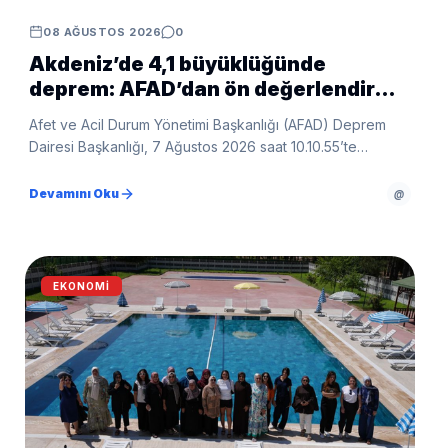
08 AĞUSTOS 2026
0
Akdeniz’de 4,1 büyüklüğünde
deprem: AFAD’dan ön değerlendirme
raporu
Afet ve Acil Durum Yönetimi Başkanlığı (AFAD) Deprem
Dairesi Başkanlığı, 7 Ağustos 2026 saat 10.10.55’te
Akdeniz’de, Muğla’nın Marmaris ilçesine 73,68 kilometre
mesafede meydana gelen Mw 4,1 büyüklüğündeki
Devamını Oku
@
depreme ilişkin ön değerlendirme raporunu yayımladı.
EKONOMI