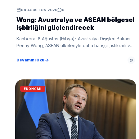
08 AĞUSTOS 2026
0
Wong: Avustralya ve ASEAN bölgesel
işbirliğini güçlendirecek
Kanberra, 8 Ağustos (Hibya)- Avustralya Dışişleri Bakanı
Penny Wong, ASEAN ülkeleriyle daha barışçıl, istikrarlı ve
refah içinde bir bölge için işbirliğini sürdüreceklerini
belirtti.
Devamını Oku
@
EKONOMI