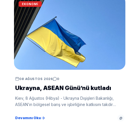
EKONOMI
08 AĞUSTOS 2026
0
Ukrayna, ASEAN Günü’nü kutladı
Kiev, 8 Ağustos (Hibya) - Ukrayna Dışişleri Bakanlığı,
ASEAN’ın bölgesel barış ve işbirliğine katkısını takdir
ettiklerini belirterek Ukrayna’nın Sektörel Diyalog Ortağı
statüsü başvurusunda ilerleme umudunu dile getirdi.
Devamını Oku
@