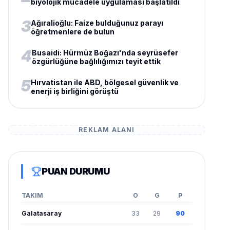
biyolojik mücadele uygulaması başlatıldı
3
Ağıralioğlu: Faize bulduğunuz parayı
öğretmenlere de bulun
4
Busaidi: Hürmüz Boğazı'nda seyrüsefer
özgürlüğüne bağlılığımızı teyit ettik
5
Hırvatistan ile ABD, bölgesel güvenlik ve
enerji iş birliğini görüştü
REKLAM ALANI
PUAN DURUMU
TAKIM
O
G
P
Galatasaray
33
29
90