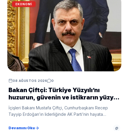
EKONOMI
08 AĞUSTOS 2026
0
Bakan Çiftçi: Türkiye Yüzyılı’nı
huzurun, güvenin ve istikrarın yüzyılı
yapacağız
İçişleri Bakanı Mustafa Çiftçi, Cumhurbaşkanı Recep
Tayyip Erdoğan’ın liderliğinde AK Parti’nin hayata
geçirdiği çalışmalara ilişkin değerlendirmelerde bulundu.
Devamını Oku
@