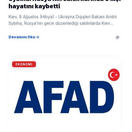
hayatını kaybetti
Kiev, 8 Ağustos (Hibya) - Ukrayna Dışişleri Bakanı Andrii
Sybiha, Rusya’nın gece düzenlediği saldırılarda Kiev
bölgesinde bir çocuk dahil 3 kişinin öldüğünü açıkladı.
Sybiha, Ukrayna’nın hava savunmasının güçlendirilmesi
Devamını Oku
@
çağrısında bulundu.
EKONOMI