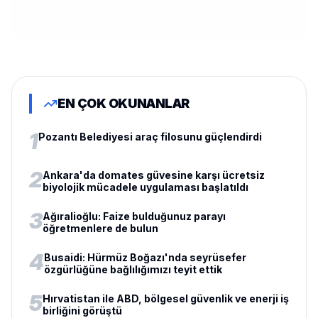
EN ÇOK OKUNANLAR
1
Pozantı Belediyesi araç filosunu güçlendirdi
2
Ankara'da domates güvesine karşı ücretsiz
biyolojik mücadele uygulaması başlatıldı
3
Ağıralioğlu: Faize bulduğunuz parayı
öğretmenlere de bulun
4
Busaidi: Hürmüz Boğazı'nda seyrüsefer
özgürlüğüne bağlılığımızı teyit ettik
5
Hırvatistan ile ABD, bölgesel güvenlik ve enerji iş
birliğini görüştü