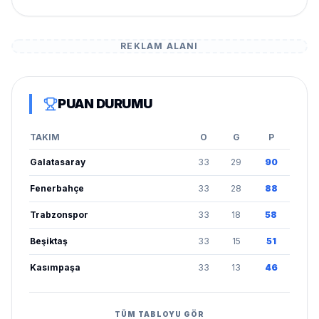
REKLAM ALANI
PUAN DURUMU
TAKIM
O
G
P
Galatasaray
33
29
90
Fenerbahçe
33
28
88
Trabzonspor
33
18
58
Beşiktaş
33
15
51
Kasımpaşa
33
13
46
TÜM TABLOYU GÖR