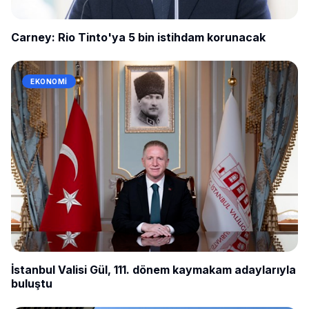
Carney: Rio Tinto'ya 5 bin istihdam korunacak
EKONOMI
İstanbul Valisi Gül, 111. dönem kaymakam adaylarıyla
buluştu