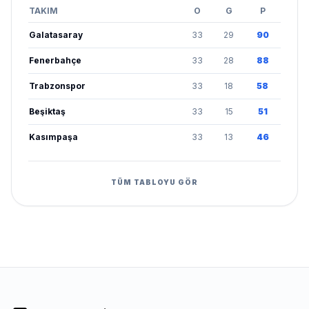
TAKIM
O
G
P
Galatasaray
33
29
90
Fenerbahçe
33
28
88
Trabzonspor
33
18
58
Beşiktaş
33
15
51
Kasımpaşa
33
13
46
TÜM TABLOYU GÖR