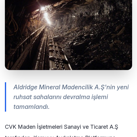
Aldridge Mineral Madencilik A.Ş'nin yeni
ruhsat sahalarını devralma işlemi
tamamlandı.
CVK Maden İşletmeleri Sanayi ve Ticaret A.Ş