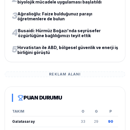
biyolojik mücadele uygulaması başlatıldı
3
Ağıralioğlu: Faize bulduğunuz parayı
öğretmenlere de bulun
4
Busaidi: Hürmüz Boğazı'nda seyrüsefer
özgürlüğüne bağlılığımızı teyit ettik
5
Hırvatistan ile ABD, bölgesel güvenlik ve enerji iş
birliğini görüştü
REKLAM ALANI
PUAN DURUMU
TAKIM
O
G
P
Galatasaray
33
29
90