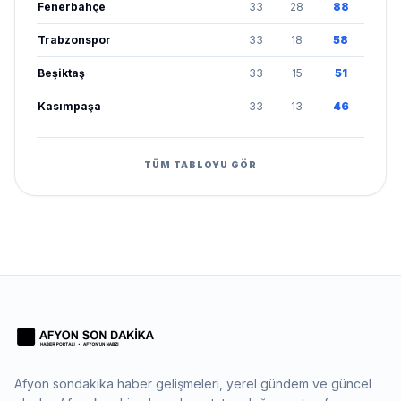
Fenerbahçe
33
28
88
Trabzonspor
33
18
58
Beşiktaş
33
15
51
Kasımpaşa
33
13
46
TÜM TABLOYU GÖR
Afyon sondakika haber gelişmeleri, yerel gündem ve güncel