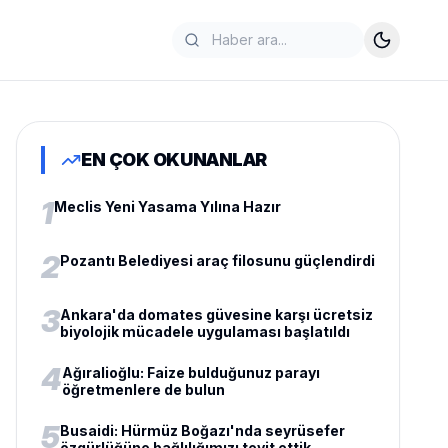
EN ÇOK OKUNANLAR
1
Meclis Yeni Yasama Yılına Hazır
2
Pozantı Belediyesi araç filosunu güçlendirdi
3
Ankara'da domates güvesine karşı ücretsiz
biyolojik mücadele uygulaması başlatıldı
4
Ağıralioğlu: Faize bulduğunuz parayı
öğretmenlere de bulun
5
Busaidi: Hürmüz Boğazı'nda seyrüsefer
özgürlüğüne bağlılığımızı teyit ettik