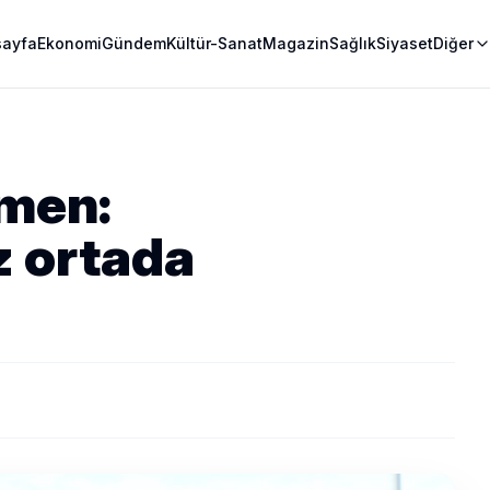
sayfa
Ekonomi
Gündem
Kültür-Sanat
Magazin
Sağlık
Siyaset
Diğer
men:
z ortada