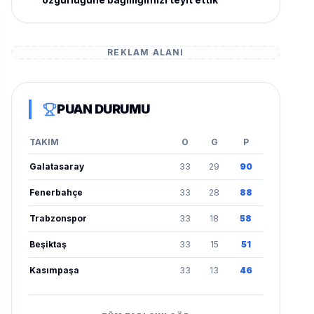
REKLAM ALANI
PUAN DURUMU
TAKIM
O
G
P
Galatasaray
33
29
90
Fenerbahçe
33
28
88
Trabzonspor
33
18
58
Beşiktaş
33
15
51
Kasımpaşa
33
13
46