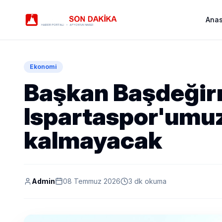
Ana
Ekonomi
Başkan Başdeğir
Ispartaspor'umu
kalmayacak
Admin
08 Temmuz 2026
3 dk okuma