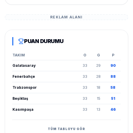
REKLAM ALANI
PUAN DURUMU
TAKIM
O
G
P
Galatasaray
33
29
90
Fenerbahçe
33
28
88
Trabzonspor
33
18
58
Beşiktaş
33
15
51
Kasımpaşa
33
13
46
TÜM TABLOYU GÖR