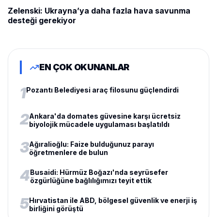
Zelenski: Ukrayna’ya daha fazla hava savunma
desteği gerekiyor
EN ÇOK OKUNANLAR
1
Pozantı Belediyesi araç filosunu güçlendirdi
2
Ankara'da domates güvesine karşı ücretsiz
biyolojik mücadele uygulaması başlatıldı
3
Ağıralioğlu: Faize bulduğunuz parayı
öğretmenlere de bulun
4
Busaidi: Hürmüz Boğazı'nda seyrüsefer
özgürlüğüne bağlılığımızı teyit ettik
5
Hırvatistan ile ABD, bölgesel güvenlik ve enerji iş
birliğini görüştü