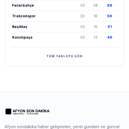
Fenerbahçe
33
28
88
Trabzonspor
33
18
58
Beşiktaş
33
15
51
Kasımpaşa
33
13
46
TÜM TABLOYU GÖR
Afyon sondakika haber gelişmeleri, yerel gündem ve güncel