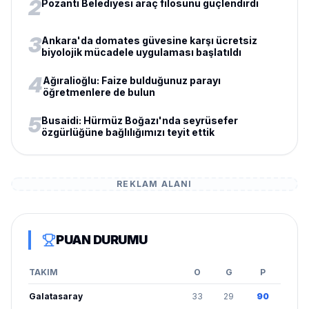
2
Pozantı Belediyesi araç filosunu güçlendirdi
3
Ankara'da domates güvesine karşı ücretsiz
biyolojik mücadele uygulaması başlatıldı
4
Ağıralioğlu: Faize bulduğunuz parayı
öğretmenlere de bulun
5
Busaidi: Hürmüz Boğazı'nda seyrüsefer
özgürlüğüne bağlılığımızı teyit ettik
REKLAM ALANI
PUAN DURUMU
TAKIM
O
G
P
Galatasaray
33
29
90