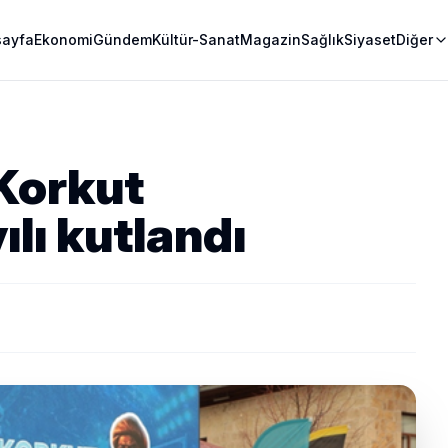
sayfa
Ekonomi
Gündem
Kültür-Sanat
Magazin
Sağlık
Siyaset
Diğer
Korkut
ılı kutlandı