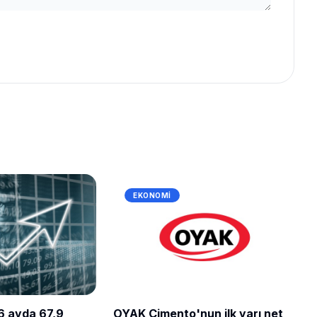
EKONOMI
 6 ayda 67,9
OYAK Çimento'nun ilk yarı net