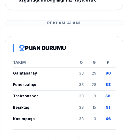
REKLAM ALANI
PUAN DURUMU
TAKIM
O
G
P
Galatasaray
33
29
90
Fenerbahçe
33
28
88
Trabzonspor
33
18
58
Beşiktaş
33
15
51
Kasımpaşa
33
13
46