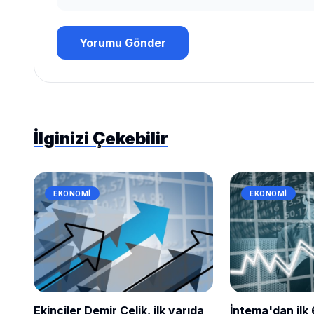
Yorumu Gönder
İlginizi Çekebilir
EKONOMI
EKONOMI
Ekinciler Demir Çelik, ilk yarıda
İntema'dan ilk