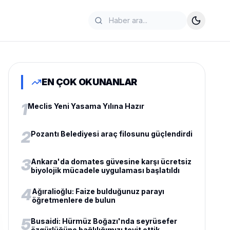
EN ÇOK OKUNANLAR
1
Meclis Yeni Yasama Yılına Hazır
2
Pozantı Belediyesi araç filosunu güçlendirdi
3
Ankara'da domates güvesine karşı ücretsiz
biyolojik mücadele uygulaması başlatıldı
4
Ağıralioğlu: Faize bulduğunuz parayı
öğretmenlere de bulun
5
Busaidi: Hürmüz Boğazı'nda seyrüsefer
özgürlüğüne bağlılığımızı teyit ettik