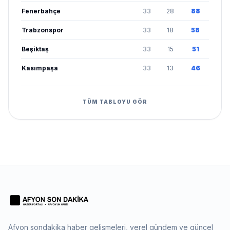
Fenerbahçe
33
28
88
Trabzonspor
33
18
58
Beşiktaş
33
15
51
Kasımpaşa
33
13
46
TÜM TABLOYU GÖR
Afyon sondakika haber gelişmeleri, yerel gündem ve güncel