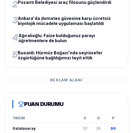
2
Pozantı Belediyesi araç filosunu güçlendirdi
3
Ankara'da domates güvesine karşı ücretsiz
biyolojik mücadele uygulaması başlatıldı
4
Ağıralioğlu: Faize bulduğunuz parayı
öğretmenlere de bulun
5
Busaidi: Hürmüz Boğazı'nda seyrüsefer
özgürlüğüne bağlılığımızı teyit ettik
REKLAM ALANI
PUAN DURUMU
TAKIM
O
G
P
Galatasaray
33
29
90