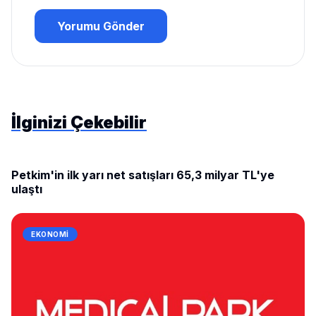
Yorumu Gönder
İlginizi Çekebilir
Petkim'in ilk yarı net satışları 65,3 milyar TL'ye
EKONOMI
ulaştı
EKONOMI