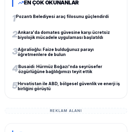
EN ÇOK OKUNANLAR
1
Pozantı Belediyesi araç filosunu güçlendirdi
2
Ankara'da domates güvesine karşı ücretsiz
biyolojik mücadele uygulaması başlatıldı
3
Ağıralioğlu: Faize bulduğunuz parayı
öğretmenlere de bulun
4
Busaidi: Hürmüz Boğazı'nda seyrüsefer
özgürlüğüne bağlılığımızı teyit ettik
5
Hırvatistan ile ABD, bölgesel güvenlik ve enerji iş
birliğini görüştü
REKLAM ALANI