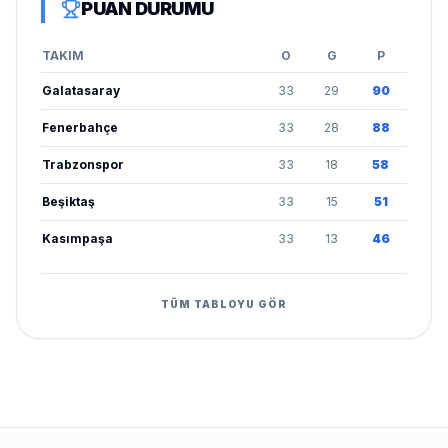
PUAN DURUMU
TAKIM
O
G
P
Galatasaray
33
29
90
Fenerbahçe
33
28
88
Trabzonspor
33
18
58
Beşiktaş
33
15
51
Kasımpaşa
33
13
46
TÜM TABLOYU GÖR