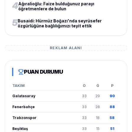
4
Ağıralioğlu: Faize bulduğunuz parayı
öğretmenlere de bulun
5
Busaidi: Hürmüz Boğazı'nda seyrüsefer
özgürlüğüne bağlılığımızı teyit ettik
REKLAM ALANI
PUAN DURUMU
TAKIM
O
G
P
Galatasaray
33
29
90
Fenerbahçe
33
28
88
Trabzonspor
33
18
58
Beşiktaş
33
15
51