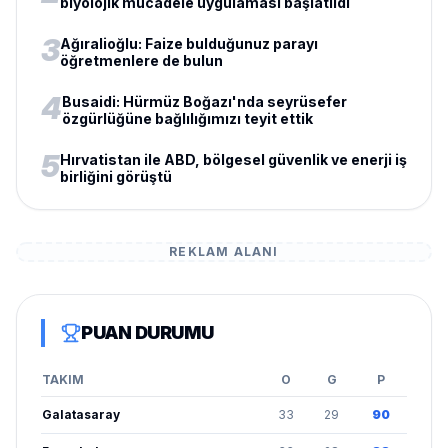
biyolojik mücadele uygulaması başlatıldı
3
Ağıralioğlu: Faize bulduğunuz parayı
öğretmenlere de bulun
4
Busaidi: Hürmüz Boğazı'nda seyrüsefer
özgürlüğüne bağlılığımızı teyit ettik
5
Hırvatistan ile ABD, bölgesel güvenlik ve enerji iş
birliğini görüştü
REKLAM ALANI
PUAN DURUMU
TAKIM
O
G
P
Galatasaray
33
29
90