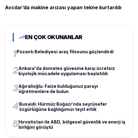
Avcılar’da makine arızası yapan tekne kurtarıldı
EN ÇOK OKUNANLAR
1
Pozantı Belediyesi araç filosunu güçlendirdi
2
Ankara'da domates güvesine karşı ücretsiz
biyolojik mücadele uygulaması başlatıldı
3
Ağıralioğlu: Faize bulduğunuz parayı
öğretmenlere de bulun
4
Busaidi: Hürmüz Boğazı'nda seyrüsefer
özgürlüğüne bağlılığımızı teyit ettik
5
Hırvatistan ile ABD, bölgesel güvenlik ve enerji iş
birliğini görüştü