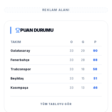
REKLAM ALANI
PUAN DURUMU
TAKIM
O
G
P
Galatasaray
33
29
90
Fenerbahçe
33
28
88
Trabzonspor
33
18
58
Beşiktaş
33
15
51
Kasımpaşa
33
13
46
TÜM TABLOYU GÖR