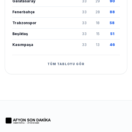
Galatasaray
33
29
90
Fenerbahçe
33
28
88
Trabzonspor
33
18
58
Beşiktaş
33
15
51
Kasımpaşa
33
13
46
TÜM TABLOYU GÖR