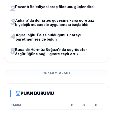
2
Pozantı Belediyesi araç filosunu güçlendirdi
3
Ankara'da domates güvesine karşı ücretsiz
biyolojik mücadele uygulaması başlatıldı
4
Ağıralioğlu: Faize bulduğunuz parayı
öğretmenlere de bulun
5
Busaidi: Hürmüz Boğazı'nda seyrüsefer
özgürlüğüne bağlılığımızı teyit ettik
REKLAM ALANI
PUAN DURUMU
TAKIM
O
G
P