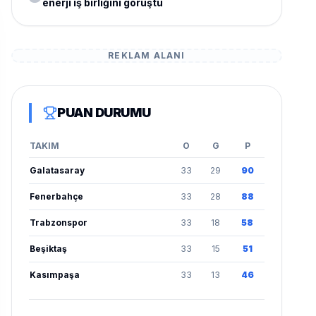
enerji iş birliğini görüştü
REKLAM ALANI
PUAN DURUMU
TAKIM
O
G
P
Galatasaray
33
29
90
Fenerbahçe
33
28
88
Trabzonspor
33
18
58
Beşiktaş
33
15
51
Kasımpaşa
33
13
46