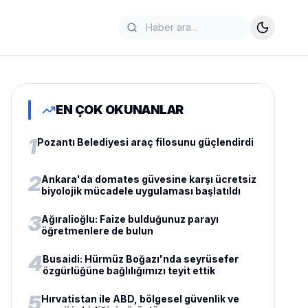
EN ÇOK OKUNANLAR
1
Pozantı Belediyesi araç filosunu güçlendirdi
2
Ankara'da domates güvesine karşı ücretsiz
biyolojik mücadele uygulaması başlatıldı
3
Ağıralioğlu: Faize bulduğunuz parayı
öğretmenlere de bulun
4
Busaidi: Hürmüz Boğazı'nda seyrüsefer
özgürlüğüne bağlılığımızı teyit ettik
5
Hırvatistan ile ABD, bölgesel güvenlik ve