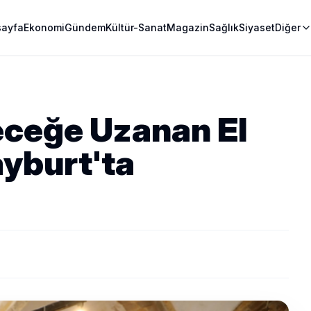
sayfa
Ekonomi
Gündem
Kültür-Sanat
Magazin
Sağlık
Siyaset
Diğer
eceğe Uzanan El
ayburt'ta