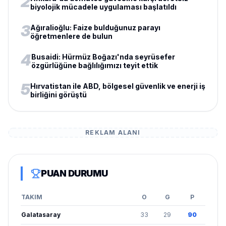
2
biyolojik mücadele uygulaması başlatıldı
3
Ağıralioğlu: Faize bulduğunuz parayı
öğretmenlere de bulun
4
Busaidi: Hürmüz Boğazı'nda seyrüsefer
özgürlüğüne bağlılığımızı teyit ettik
5
Hırvatistan ile ABD, bölgesel güvenlik ve enerji iş
birliğini görüştü
REKLAM ALANI
PUAN DURUMU
TAKIM
O
G
P
Galatasaray
33
29
90