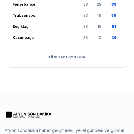
Fenerbahçe
33
28
88
Trabzonspor
33
18
58
Beşiktaş
33
15
51
Kasımpaşa
33
13
46
TÜM TABLOYU GÖR
Afyon sondakika haber gelişmeleri, yerel gündem ve güncel