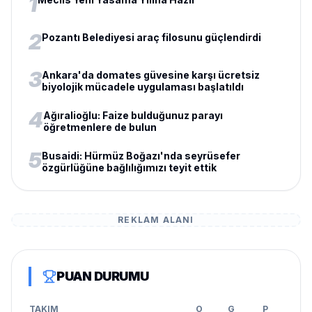
1
2
Pozantı Belediyesi araç filosunu güçlendirdi
3
Ankara'da domates güvesine karşı ücretsiz
biyolojik mücadele uygulaması başlatıldı
4
Ağıralioğlu: Faize bulduğunuz parayı
öğretmenlere de bulun
5
Busaidi: Hürmüz Boğazı'nda seyrüsefer
özgürlüğüne bağlılığımızı teyit ettik
REKLAM ALANI
PUAN DURUMU
TAKIM
O
G
P