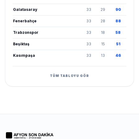
Galatasaray
33
29
90
Fenerbahçe
33
28
88
Trabzonspor
33
18
58
Beşiktaş
33
15
51
Kasımpaşa
33
13
46
TÜM TABLOYU GÖR