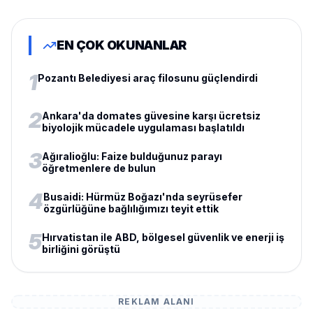
EN ÇOK OKUNANLAR
1
Pozantı Belediyesi araç filosunu güçlendirdi
2
Ankara'da domates güvesine karşı ücretsiz
biyolojik mücadele uygulaması başlatıldı
3
Ağıralioğlu: Faize bulduğunuz parayı
öğretmenlere de bulun
4
Busaidi: Hürmüz Boğazı'nda seyrüsefer
özgürlüğüne bağlılığımızı teyit ettik
5
Hırvatistan ile ABD, bölgesel güvenlik ve enerji iş
birliğini görüştü
REKLAM ALANI