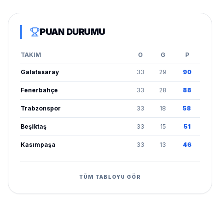
PUAN DURUMU
TAKIM
O
G
P
Galatasaray
33
29
90
Fenerbahçe
33
28
88
Trabzonspor
33
18
58
Beşiktaş
33
15
51
Kasımpaşa
33
13
46
TÜM TABLOYU GÖR