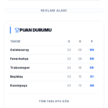
REKLAM ALANI
PUAN DURUMU
TAKIM
O
G
P
Galatasaray
33
29
90
Fenerbahçe
33
28
88
Trabzonspor
33
18
58
Beşiktaş
33
15
51
Kasımpaşa
33
13
46
TÜM TABLOYU GÖR