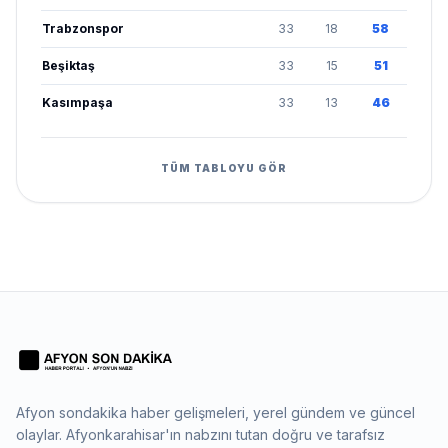
Trabzonspor
33
18
58
Beşiktaş
33
15
51
Kasımpaşa
33
13
46
TÜM TABLOYU GÖR
Afyon sondakika haber gelişmeleri, yerel gündem ve güncel
olaylar. Afyonkarahisar'ın nabzını tutan doğru ve tarafsız