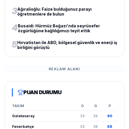
3
Ağıralioğlu: Faize bulduğunuz parayı
öğretmenlere de bulun
4
Busaidi: Hürmüz Boğazı'nda seyrüsefer
özgürlüğüne bağlılığımızı teyit ettik
5
Hırvatistan ile ABD, bölgesel güvenlik ve enerji iş
birliğini görüştü
REKLAM ALANI
PUAN DURUMU
TAKIM
O
G
P
Galatasaray
33
29
90
Fenerbahçe
33
28
88