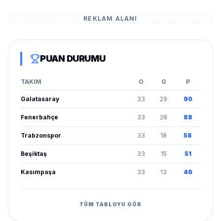
REKLAM ALANI
PUAN DURUMU
TAKIM
O
G
P
Galatasaray
33
29
90
Fenerbahçe
33
28
88
Trabzonspor
33
18
58
Beşiktaş
33
15
51
Kasımpaşa
33
13
46
TÜM TABLOYU GÖR