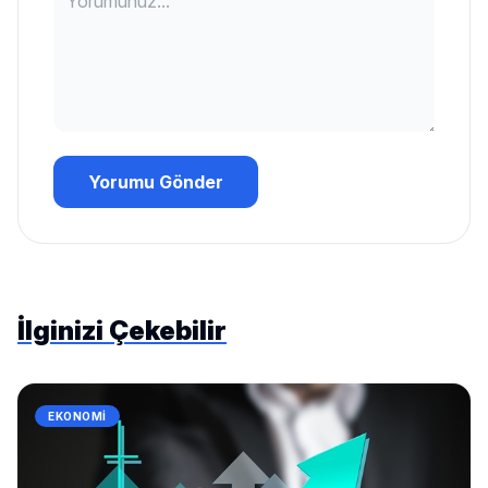
Yorumu Gönder
İlginizi Çekebilir
EKONOMI