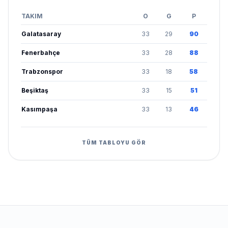
TAKIM
O
G
P
Galatasaray
33
29
90
Fenerbahçe
33
28
88
Trabzonspor
33
18
58
Beşiktaş
33
15
51
Kasımpaşa
33
13
46
TÜM TABLOYU GÖR