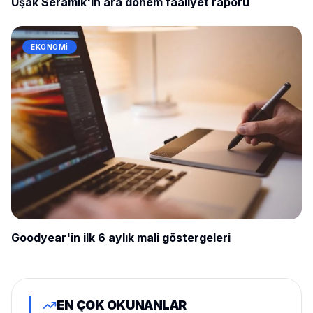
Uşak Seramik'in ara dönem faaliyet raporu
EKONOMI
Goodyear'in ilk 6 aylık mali göstergeleri
EN ÇOK OKUNANLAR