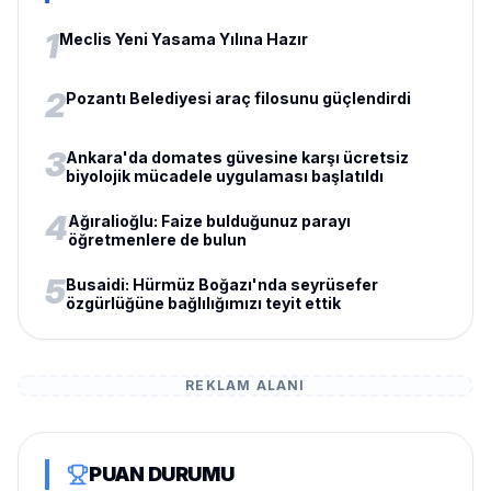
1
Meclis Yeni Yasama Yılına Hazır
2
Pozantı Belediyesi araç filosunu güçlendirdi
3
Ankara'da domates güvesine karşı ücretsiz
biyolojik mücadele uygulaması başlatıldı
4
Ağıralioğlu: Faize bulduğunuz parayı
öğretmenlere de bulun
5
Busaidi: Hürmüz Boğazı'nda seyrüsefer
özgürlüğüne bağlılığımızı teyit ettik
REKLAM ALANI
PUAN DURUMU