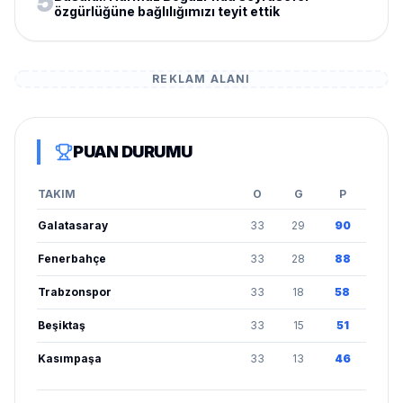
5
özgürlüğüne bağlılığımızı teyit ettik
REKLAM ALANI
PUAN DURUMU
TAKIM
O
G
P
Galatasaray
33
29
90
Fenerbahçe
33
28
88
Trabzonspor
33
18
58
Beşiktaş
33
15
51
Kasımpaşa
33
13
46