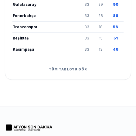
Galatasaray
33
29
90
Fenerbahçe
33
28
88
Trabzonspor
33
18
58
Beşiktaş
33
15
51
Kasımpaşa
33
13
46
TÜM TABLOYU GÖR