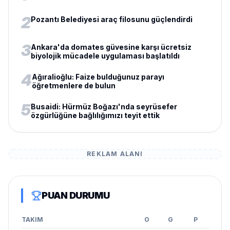
2
Pozantı Belediyesi araç filosunu güçlendirdi
3
Ankara'da domates güvesine karşı ücretsiz
biyolojik mücadele uygulaması başlatıldı
4
Ağıralioğlu: Faize bulduğunuz parayı
öğretmenlere de bulun
5
Busaidi: Hürmüz Boğazı'nda seyrüsefer
özgürlüğüne bağlılığımızı teyit ettik
REKLAM ALANI
PUAN DURUMU
TAKIM
O
G
P