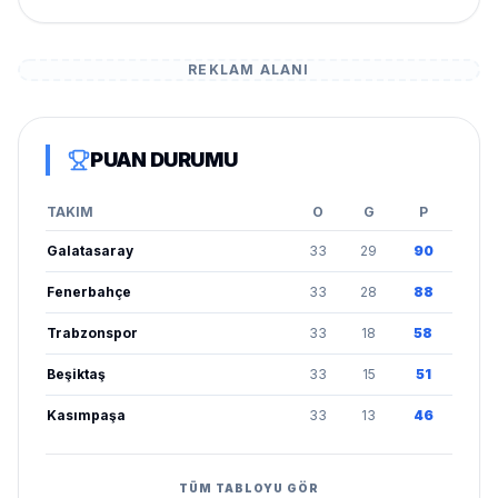
REKLAM ALANI
PUAN DURUMU
TAKIM
O
G
P
Galatasaray
33
29
90
Fenerbahçe
33
28
88
Trabzonspor
33
18
58
Beşiktaş
33
15
51
Kasımpaşa
33
13
46
TÜM TABLOYU GÖR