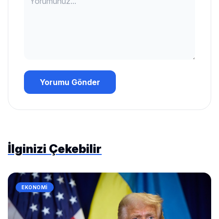
Yorumu Gönder
İlginizi Çekebilir
EKONOMI