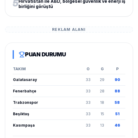
5
Hırvatistan ile ABD, bölgesel güvenlik ve enerji iş
birliğini görüştü
REKLAM ALANI
PUAN DURUMU
TAKIM
O
G
P
Galatasaray
33
29
90
Fenerbahçe
33
28
88
Trabzonspor
33
18
58
Beşiktaş
33
15
51
Kasımpaşa
33
13
46