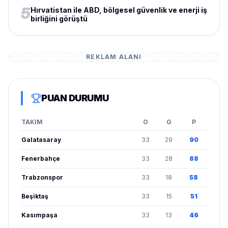
5
Hırvatistan ile ABD, bölgesel güvenlik ve enerji iş
birliğini görüştü
REKLAM ALANI
PUAN DURUMU
TAKIM
O
G
P
Galatasaray
33
29
90
Fenerbahçe
33
28
88
Trabzonspor
33
18
58
Beşiktaş
33
15
51
Kasımpaşa
33
13
46