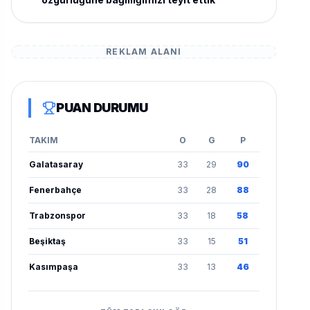
REKLAM ALANI
PUAN DURUMU
TAKIM
O
G
P
Galatasaray
33
29
90
Fenerbahçe
33
28
88
Trabzonspor
33
18
58
Beşiktaş
33
15
51
Kasımpaşa
33
13
46