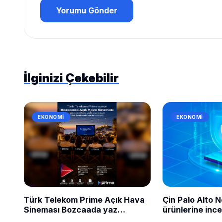
Yorumu Gönder
İlginizi Çekebilir
EKONOMI
EKONOMI
Türk Telekom Prime Açık Hava
Çin Palo Alto 
Sineması Bozcaada yaz
ürünlerine ince
gecelerini beyaz perdeyle