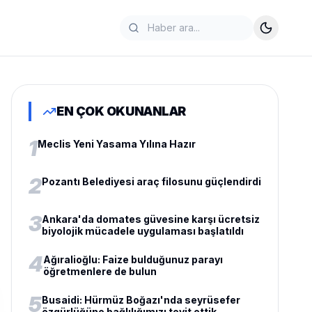
EN ÇOK OKUNANLAR
1
Meclis Yeni Yasama Yılına Hazır
2
Pozantı Belediyesi araç filosunu güçlendirdi
3
Ankara'da domates güvesine karşı ücretsiz
biyolojik mücadele uygulaması başlatıldı
4
Ağıralioğlu: Faize bulduğunuz parayı
öğretmenlere de bulun
5
Busaidi: Hürmüz Boğazı'nda seyrüsefer
özgürlüğüne bağlılığımızı teyit ettik