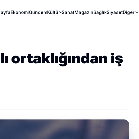
sayfa
Ekonomi
Gündem
Kültür-Sanat
Magazin
Sağlık
Siyaset
Diğer
lı ortaklığından iş