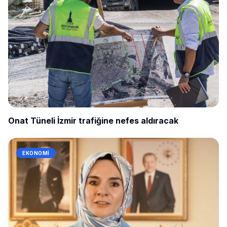
Onat Tüneli İzmir trafiğine nefes aldıracak
EKONOMI