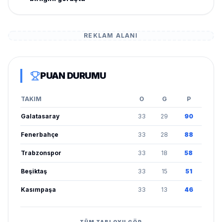
REKLAM ALANI
PUAN DURUMU
TAKIM
O
G
P
Galatasaray
33
29
90
Fenerbahçe
33
28
88
Trabzonspor
33
18
58
Beşiktaş
33
15
51
Kasımpaşa
33
13
46