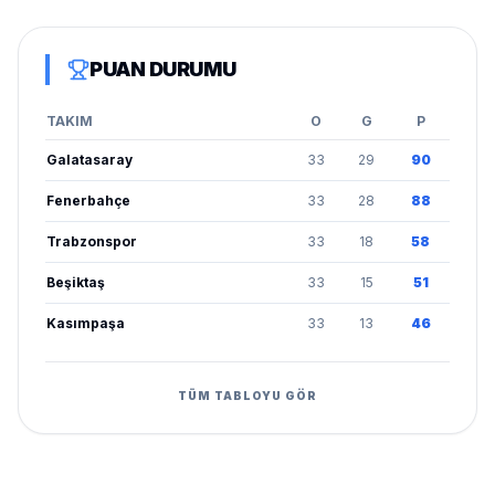
PUAN DURUMU
TAKIM
O
G
P
Galatasaray
33
29
90
Fenerbahçe
33
28
88
Trabzonspor
33
18
58
Beşiktaş
33
15
51
Kasımpaşa
33
13
46
TÜM TABLOYU GÖR