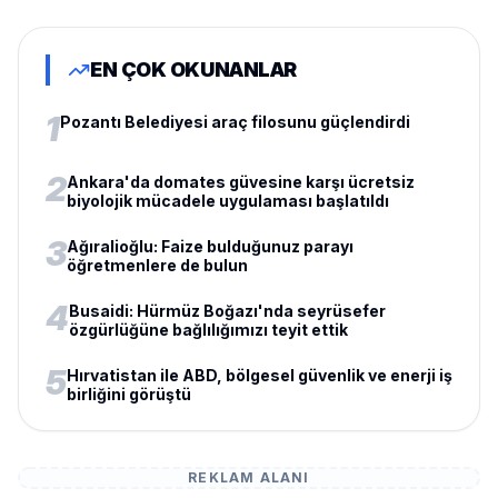
EN ÇOK OKUNANLAR
1
Pozantı Belediyesi araç filosunu güçlendirdi
2
Ankara'da domates güvesine karşı ücretsiz
biyolojik mücadele uygulaması başlatıldı
3
Ağıralioğlu: Faize bulduğunuz parayı
öğretmenlere de bulun
4
Busaidi: Hürmüz Boğazı'nda seyrüsefer
özgürlüğüne bağlılığımızı teyit ettik
5
Hırvatistan ile ABD, bölgesel güvenlik ve enerji iş
birliğini görüştü
REKLAM ALANI