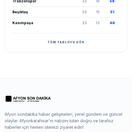
Trabzonspor
33
18
58
Beşiktaş
33
15
51
Kasımpaşa
33
13
46
TÜM TABLOYU GÖR
Afyon sondakika haber gelişmeleri, yerel gündem ve güncel
olaylar. Afyonkarahisar'ın nabzını tutan doğru ve tarafsız
haberler için hemen sitemizi ziyaret edin!