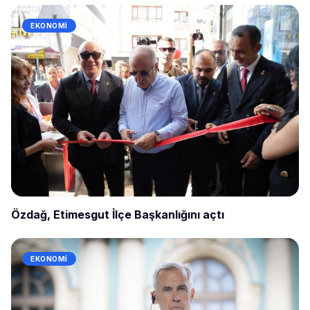
EKONOMI
Özdağ, Etimesgut İlçe Başkanlığını açtı
EKONOMI