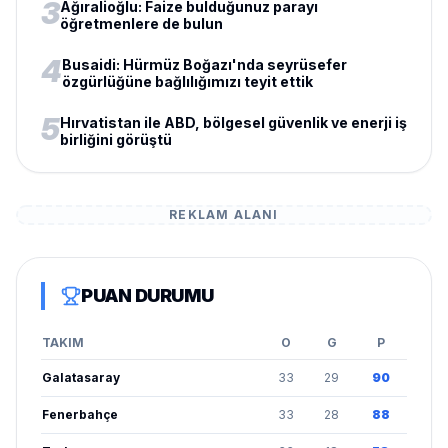
3
Ağıralioğlu: Faize bulduğunuz parayı
öğretmenlere de bulun
4
Busaidi: Hürmüz Boğazı'nda seyrüsefer
özgürlüğüne bağlılığımızı teyit ettik
5
Hırvatistan ile ABD, bölgesel güvenlik ve enerji iş
birliğini görüştü
REKLAM ALANI
PUAN DURUMU
TAKIM
O
G
P
Galatasaray
33
29
90
Fenerbahçe
33
28
88