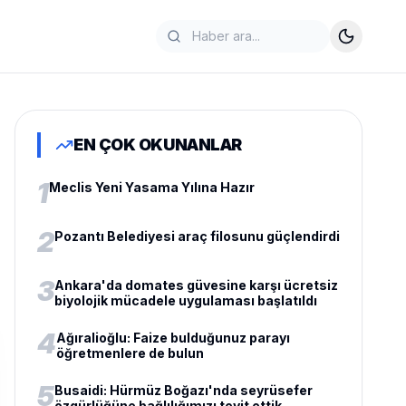
EN ÇOK OKUNANLAR
1
Meclis Yeni Yasama Yılına Hazır
2
Pozantı Belediyesi araç filosunu güçlendirdi
3
Ankara'da domates güvesine karşı ücretsiz
biyolojik mücadele uygulaması başlatıldı
4
Ağıralioğlu: Faize bulduğunuz parayı
öğretmenlere de bulun
5
Busaidi: Hürmüz Boğazı'nda seyrüsefer
özgürlüğüne bağlılığımızı teyit ettik