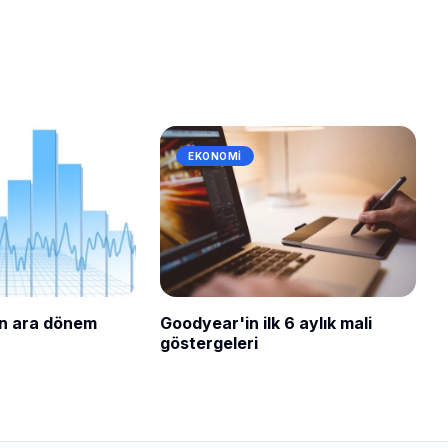
EKONOMI
in ara dönem
Goodyear'in ilk 6 aylık mali
göstergeleri