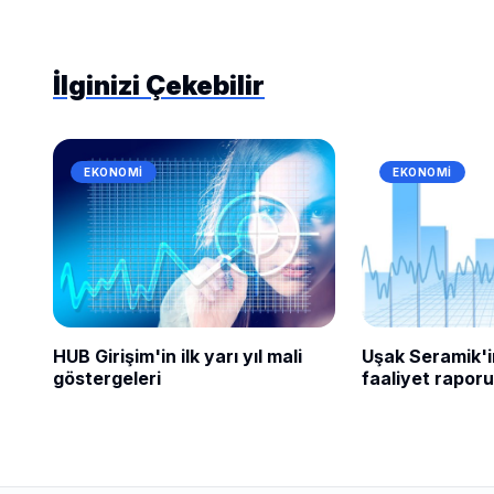
İlginizi Çekebilir
EKONOMI
EKONOMI
HUB Girişim'in ilk yarı yıl mali
Uşak Seramik'
göstergeleri
faaliyet raporu