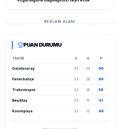
REKLAM ALANI
PUAN DURUMU
TAKIM
O
G
P
Galatasaray
33
29
90
Fenerbahçe
33
28
88
Trabzonspor
33
18
58
Beşiktaş
33
15
51
Kasımpaşa
33
13
46