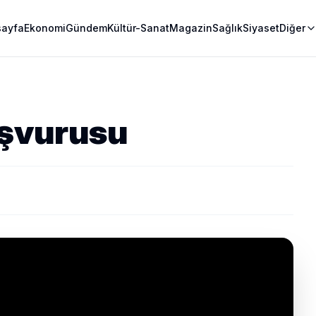
sayfa
Ekonomi
Gündem
Kültür-Sanat
Magazin
Sağlık
Siyaset
Diğer
şvurusu