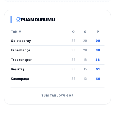
PUAN DURUMU
TAKIM
O
G
P
Galatasaray
33
29
90
Fenerbahçe
33
28
88
Trabzonspor
33
18
58
Beşiktaş
33
15
51
Kasımpaşa
33
13
46
TÜM TABLOYU GÖR