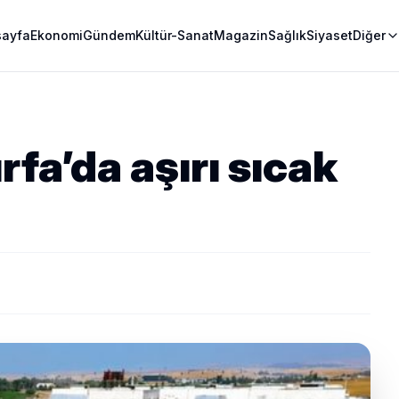
sayfa
Ekonomi
Gündem
Kültür-Sanat
Magazin
Sağlık
Siyaset
Diğer
fa’da aşırı sıcak