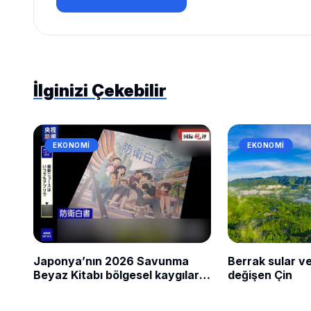
İlginizi Çekebilir
EKONOMI
EKONOMI
Japonya’nın 2026 Savunma
Berrak sular ve
Beyaz Kitabı bölgesel kaygıları
değişen Çin
artırdı