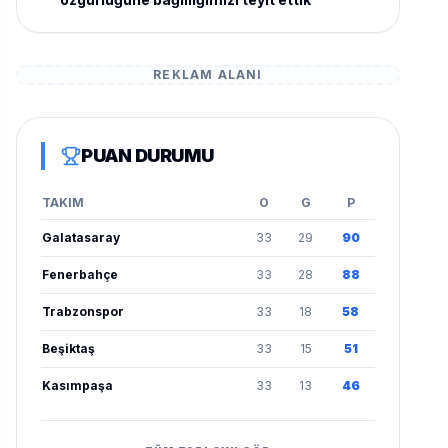
REKLAM ALANI
PUAN DURUMU
TAKIM
O
G
P
Galatasaray
33
29
90
Fenerbahçe
33
28
88
Trabzonspor
33
18
58
Beşiktaş
33
15
51
Kasımpaşa
33
13
46