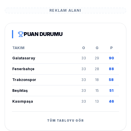
REKLAM ALANI
PUAN DURUMU
TAKIM
O
G
P
Galatasaray
33
29
90
Fenerbahçe
33
28
88
Trabzonspor
33
18
58
Beşiktaş
33
15
51
Kasımpaşa
33
13
46
TÜM TABLOYU GÖR