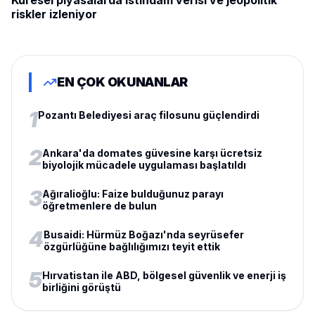
Küresel piyasalarda istihdam verisi ve jeopolitik
riskler izleniyor
EN ÇOK OKUNANLAR
1
Pozantı Belediyesi araç filosunu güçlendirdi
2
Ankara'da domates güvesine karşı ücretsiz
biyolojik mücadele uygulaması başlatıldı
3
Ağıralioğlu: Faize bulduğunuz parayı
öğretmenlere de bulun
4
Busaidi: Hürmüz Boğazı'nda seyrüsefer
özgürlüğüne bağlılığımızı teyit ettik
5
Hırvatistan ile ABD, bölgesel güvenlik ve enerji iş
birliğini görüştü