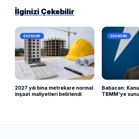
İlginizi Çekebilir
EKONOMI
EKONOMI
2027 yılı bina metrekare normal
Babacan: Kanun
inşaat maliyetleri belirlendi
TBMM'ye sunul
aşama