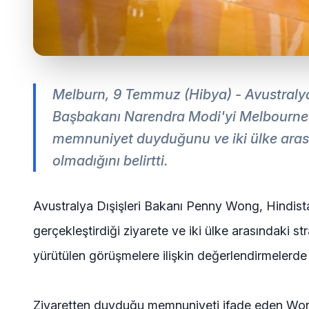
Melburn, 9 Temmuz (Hibya) - Avustralya
Başbakanı Narendra Modi'yi Melbourne
memnuniyet duyduğunu ve iki ülke arasın
olmadığını belirtti.
Avustralya Dışişleri Bakanı Penny Wong, Hindis
gerçekleştirdiği ziyarete ve iki ülke arasındaki str
yürütülen görüşmelere ilişkin değerlendirmelerde
Ziyaretten duyduğu memnuniyeti ifade eden Wong