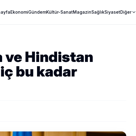
sayfa
Ekonomi
Gündem
Kültür-Sanat
Magazin
Sağlık
Siyaset
Diğer
 ve Hindistan
hiç bu kadar