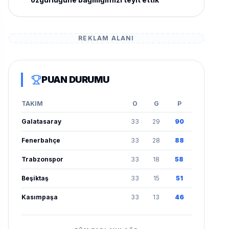
REKLAM ALANI
PUAN DURUMU
TAKIM
O
G
P
Galatasaray
33
29
90
Fenerbahçe
33
28
88
Trabzonspor
33
18
58
Beşiktaş
33
15
51
Kasımpaşa
33
13
46