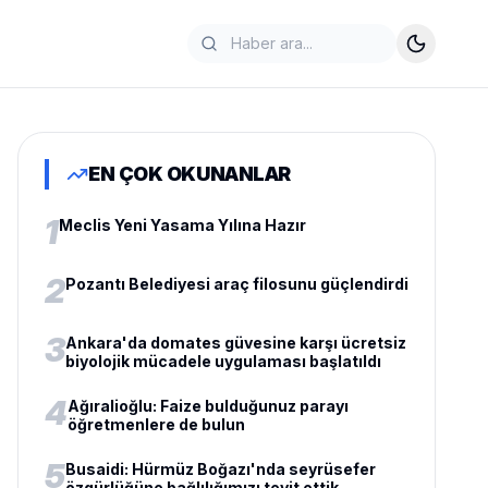
EN ÇOK OKUNANLAR
1
Meclis Yeni Yasama Yılına Hazır
2
Pozantı Belediyesi araç filosunu güçlendirdi
3
Ankara'da domates güvesine karşı ücretsiz
biyolojik mücadele uygulaması başlatıldı
4
Ağıralioğlu: Faize bulduğunuz parayı
öğretmenlere de bulun
5
Busaidi: Hürmüz Boğazı'nda seyrüsefer
özgürlüğüne bağlılığımızı teyit ettik