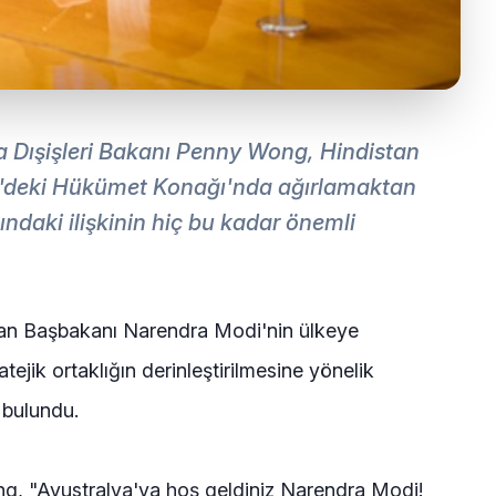
 Dışişleri Bakanı Penny Wong, Hindistan
'deki Hükümet Konağı'nda ağırlamaktan
daki ilişkinin hiç bu kadar önemli
tan Başbakanı Narendra Modi'nin ülkeye
atejik ortaklığın derinleştirilmesine yönelik
 bulundu.
, "Avustralya'ya hoş geldiniz Narendra Modi!