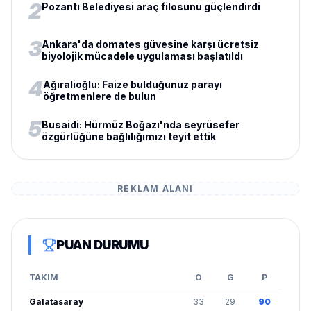
2
Pozantı Belediyesi araç filosunu güçlendirdi
3
Ankara'da domates güvesine karşı ücretsiz
biyolojik mücadele uygulaması başlatıldı
4
Ağıralioğlu: Faize bulduğunuz parayı
öğretmenlere de bulun
5
Busaidi: Hürmüz Boğazı'nda seyrüsefer
özgürlüğüne bağlılığımızı teyit ettik
REKLAM ALANI
PUAN DURUMU
TAKIM
O
G
P
Galatasaray
33
29
90