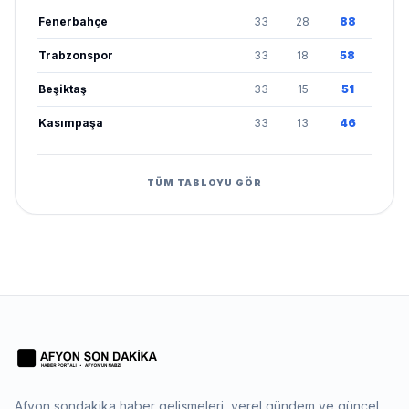
Fenerbahçe
33
28
88
Trabzonspor
33
18
58
Beşiktaş
33
15
51
Kasımpaşa
33
13
46
TÜM TABLOYU GÖR
Afyon sondakika haber gelişmeleri, yerel gündem ve güncel