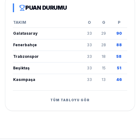
PUAN DURUMU
TAKIM
O
G
P
Galatasaray
33
29
90
Fenerbahçe
33
28
88
Trabzonspor
33
18
58
Beşiktaş
33
15
51
Kasımpaşa
33
13
46
TÜM TABLOYU GÖR