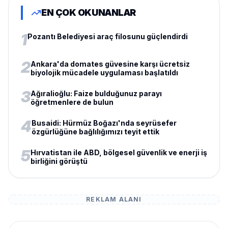
EN ÇOK OKUNANLAR
1
Pozantı Belediyesi araç filosunu güçlendirdi
2
Ankara'da domates güvesine karşı ücretsiz
biyolojik mücadele uygulaması başlatıldı
3
Ağıralioğlu: Faize bulduğunuz parayı
öğretmenlere de bulun
4
Busaidi: Hürmüz Boğazı'nda seyrüsefer
özgürlüğüne bağlılığımızı teyit ettik
5
Hırvatistan ile ABD, bölgesel güvenlik ve enerji iş
birliğini görüştü
REKLAM ALANI