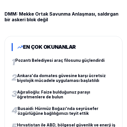
DMM: Mekke Ortak Savunma Anlaşması, saldırgan
bir askeri blok değil
EN ÇOK OKUNANLAR
1
Pozantı Belediyesi araç filosunu güçlendirdi
2
Ankara'da domates güvesine karşı ücretsiz
biyolojik mücadele uygulaması başlatıldı
3
Ağıralioğlu: Faize bulduğunuz parayı
öğretmenlere de bulun
4
Busaidi: Hürmüz Boğazı'nda seyrüsefer
özgürlüğüne bağlılığımızı teyit ettik
5
Hırvatistan ile ABD, bölgesel güvenlik ve enerji iş