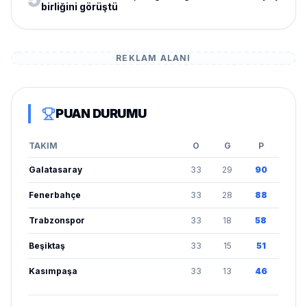
birliğini görüştü
REKLAM ALANI
PUAN DURUMU
TAKIM
O
G
P
Galatasaray
33
29
90
Fenerbahçe
33
28
88
Trabzonspor
33
18
58
Beşiktaş
33
15
51
Kasımpaşa
33
13
46